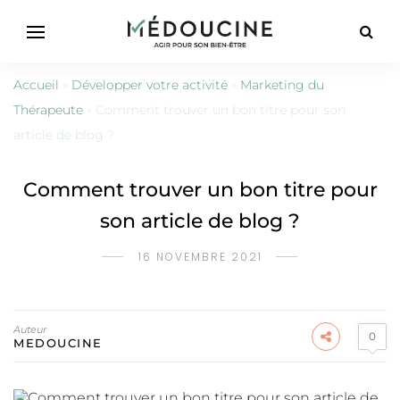
Accueil
»
Développer votre activité
»
Marketing du
Thérapeute
»
Comment trouver un bon titre pour son
article de blog ?
Comment trouver un bon titre pour
son article de blog ?
16 NOVEMBRE 2021
Auteur
0
MEDOUCINE