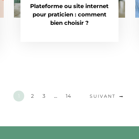
Plateforme ou site internet
pour praticien : comment
bien choisir ?
1
2
3
…
14
SUIVANT