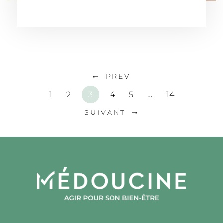
PREV
1
2
3
4
5
…
14
SUIVANT