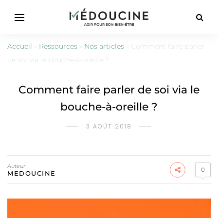
Accueil
»
Ressources
»
Nos articles
»
Comment faire parler
de soi via le bouche-à-oreille ?
Comment faire parler de soi via le
bouche-à-oreille ?
3 AOÛT 2018
Auteur
0
MEDOUCINE