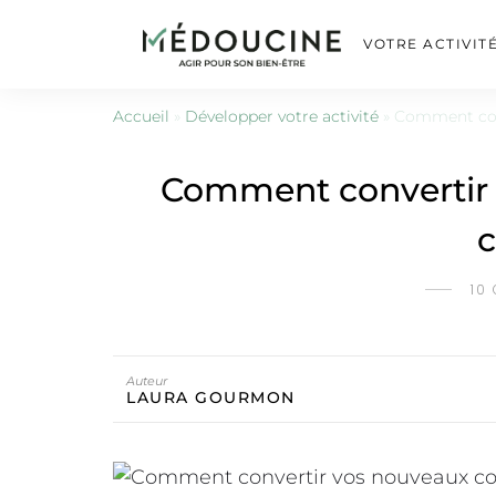
VOTRE ACTIVIT
Accueil
»
Développer votre activité
»
Comment conv
Comment convertir 
c
10
Auteur
LAURA GOURMON