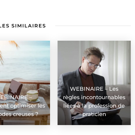
LES SIMILAIRES
WEBINAIRE – Les
EBINAIRE –
règles incontournables
t optimiser les
liées à la profession de
odes creuses ?
praticien