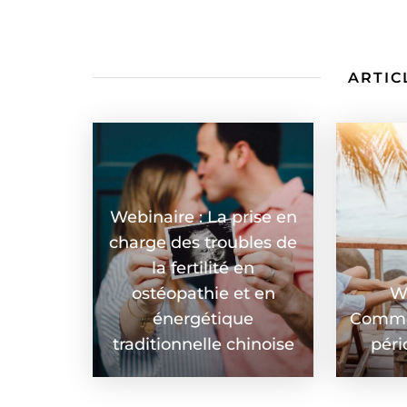
ARTIC
Webinaire : La prise en
charge des troubles de
la fertilité en
ostéopathie et en
W
énergétique
Commen
traditionnelle chinoise
péri