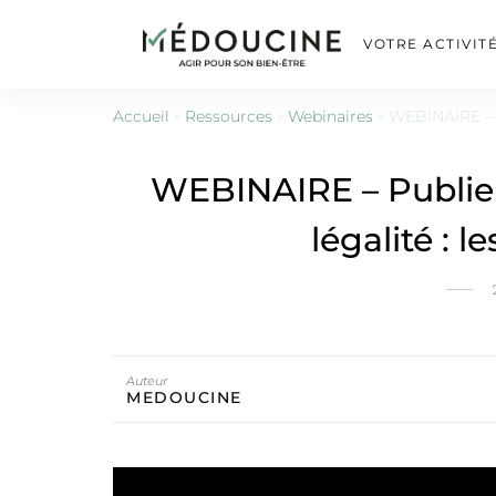
VOTRE ACTIVIT
Accueil
»
Ressources
»
Webinaires
»
WEBINAIRE – P
WEBINAIRE – Publier
légalité : l
Auteur
MEDOUCINE