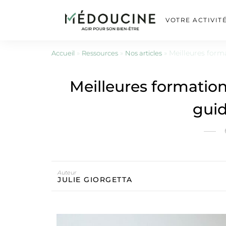
VOTRE ACTIVIT
»
»
»
Meilleures form
Accueil
Ressources
Nos articles
Meilleures formation
gui
Auteur
JULIE GIORGETTA