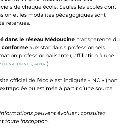
ficiels de chaque école. Seules les écoles dont
ssion et les modalités pédagogiques sont
té retenues.
té dans le réseau Médoucine
, transparence du
e conforme
aux standards professionnels
tion professionnalisante), affiliation à une
e
(
,
,
).
FENA
OMNES
AFNAT
ite officiel de l’école est indiquée « NC » (non
trapolée ou estimée à partir d’une source
informations peuvent évoluer ; consultez
 toute inscription.