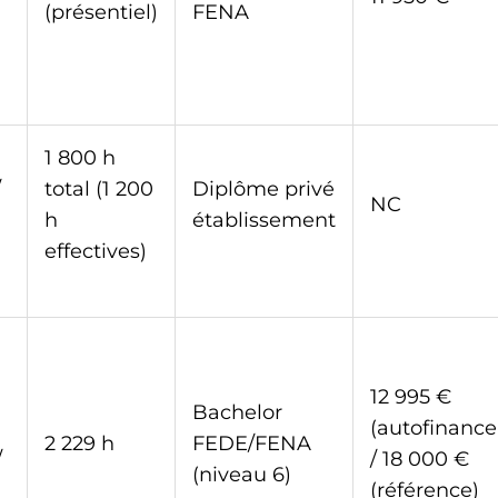
(présentiel)
FENA
1 800 h
/
total (1 200
Diplôme privé
NC
h
établissement
effectives)
12 995 €
Bachelor
(autofinanc
2 229 h
FEDE/FENA
/
/ 18 000 €
(niveau 6)
(référence)