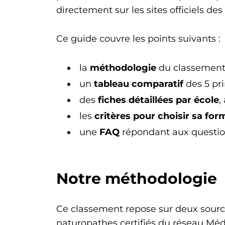
directement sur les sites officiels de
Ce guide couvre les points suivants :
la
méthodologie
du classemen
un
tableau comparatif
des 5 pri
des
fiches détaillées par école
,
les
critères pour choisir sa for
une
FAQ
répondant aux question
Notre méthodologie
Ce classement repose sur deux source
naturopathes certifiés du réseau Médo