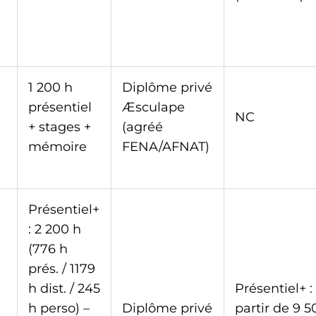
1 200 h
Diplôme privé
présentiel
Æsculape
NC
+ stages +
(agréé
mémoire
FENA/AFNAT)
Présentiel+
: 2 200 h
(776 h
prés. / 1179
h dist. / 245
Présentiel+ :
h perso) –
Diplôme privé
partir de 9 5