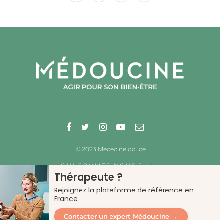
© 2023 Médecine douce
QUI SOMMES-NOUS ?
Thérapeute ?
ILS PARLENT DE NOUS
NOS PARTENAIRES
DÉCOUVRIR MÉDOUCINE
Rejoignez la plateforme de référence en
DÉCOUVRIR NOS PRATIQUES
France
Contacter un expert Médoucine →