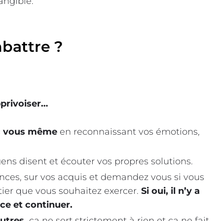
angible.
battre ?
apprivoiser…
ec vous même
en reconnaissant vos émotions,
gens disent et écouter vos propres solutions.
ances, sur vos acquis et demandez vous si vous
tier que vous souhaitez exercer.
Si oui, il n’y a
ce et continuer.
utres,
ça ne sert strictement à rien et ca ne fait