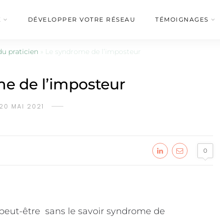
É
DÉVELOPPER VOTRE RÉSEAU
TÉMOIGNAGES
du praticien
»
Le syndrome de l’imposteur
e de l’imposteur
20 MAI 2021
0
 peut-être sans le savoir syndrome de