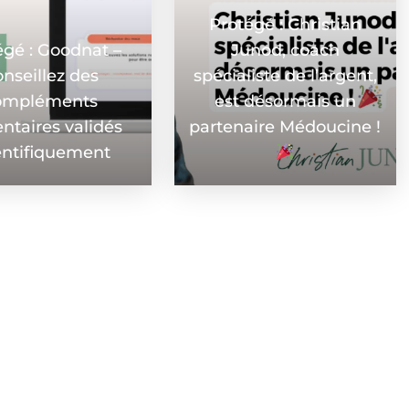
Protégé : Christian
égé : Goodnat –
Junod, coach
nseillez des
spécialiste de l’argent,
ompléments
est désormais un
ntaires validés
partenaire Médoucine !
entifiquement