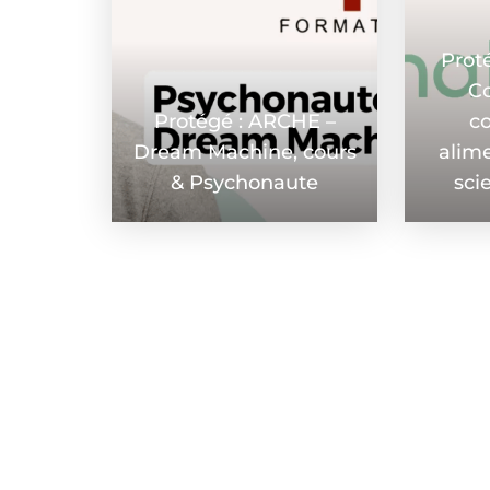
Prot
Co
Protégé : ARCHE –
c
Dream Machine, cours
alime
& Psychonaute
sci