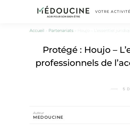
VOTRE ACTIVIT
Accueil
»
Partenariats
»
Houjo – L’essentiel jurid
Protégé : Houjo – L’
professionnels de l’
5 
Auteur
MEDOUCINE