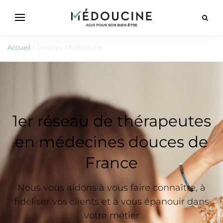
»
Réseau Médoucine
Accueil
1er réseau de thérapeutes
en médecines douces de
France
Nous vous aidons à vous faire connaître, à
fidéliser vos clients et à vous épanouir dans
votre métier