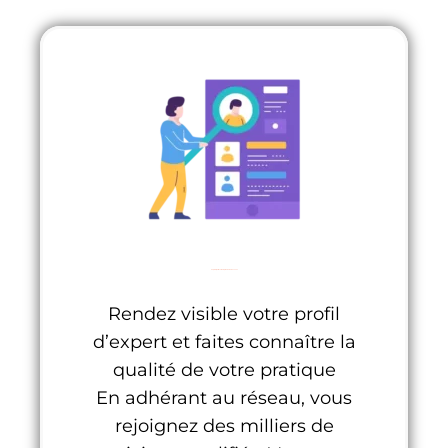
Un profil qui favorise la prise de rendez-vous
Rendez visible votre profil
d’expert et faites connaître la
qualité de votre pratique
En adhérant au réseau, vous
rejoignez des milliers de